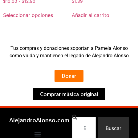
$
10.00
-
$
12.90
$
1.39
Seleccionar opciones
Añadir al carrito
Tus compras y donaciones soportan a Pamela Alonso
como viuda y mantienen el legado de Alejandro Alonso
Donar
Comprar música original
AlejandroAlonso.com
Buscar