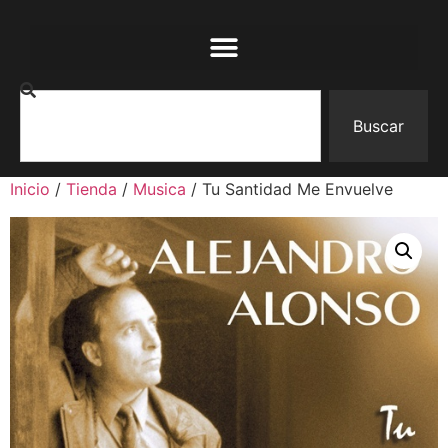
Buscar
Inicio
/
Tienda
/
Musica
/ Tu Santidad Me Envuelve