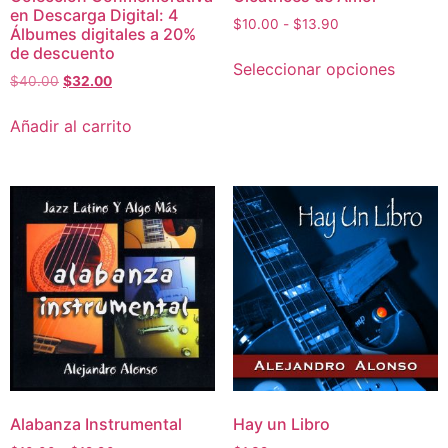
en Descarga Digital: 4
$
10.00
-
$
13.90
Álbumes digitales a 20%
de descuento
Seleccionar opciones
$
40.00
$
32.00
Añadir al carrito
Alabanza Instrumental
Hay un Libro