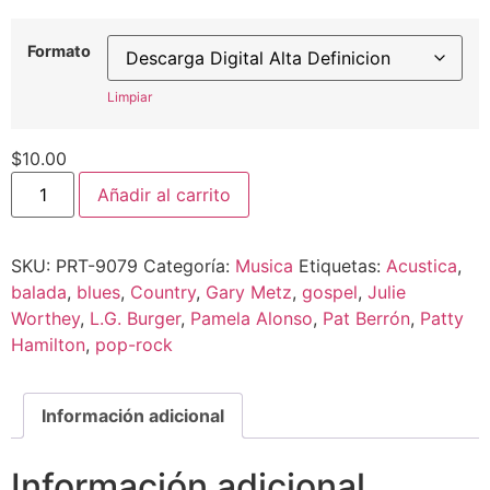
Formato
Limpiar
$
10.00
Añadir al carrito
SKU:
PRT-9079
Categoría:
Musica
Etiquetas:
Acustica
,
balada
,
blues
,
Country
,
Gary Metz
,
gospel
,
Julie
Worthey
,
L.G. Burger
,
Pamela Alonso
,
Pat Berrón
,
Patty
Hamilton
,
pop-rock
Información adicional
Información adicional