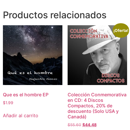
Productos relacionados
¡Oferta!
Que es el hombre EP
Colección Conmemorativa
en CD: 4 Discos
$
1.99
Compactos, 20% de
descuento (Solo USA y
Añadir al carrito
Canadá)
$
55.60
$
44.48