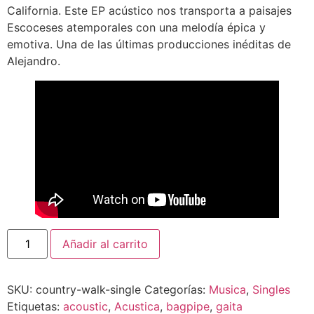
California. Este EP acústico nos transporta a paisajes
Escoceses atemporales con una melodía épica y
emotiva. Una de las últimas producciones inéditas de
Alejandro.
Añadir al carrito
SKU:
country-walk-single
Categorías:
Musica
,
Singles
Etiquetas:
acoustic
,
Acustica
,
bagpipe
,
gaita